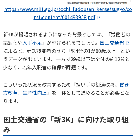
https://www.mlit.go.jp/tochi_fudousan_kensetsugyo/co
nst/content/001493958.pdf
新3Kが提唱されるようになった背景としては、「労働者の
高齢化や
人手不足
」が挙げられるでしょう。
国土交通省
によると、建設技能者のうち「約4分の1が60歳以上」とい
うデータが出ています。一方で29歳以下は全体の約12％と
少なく、若年入職者の確保が課題です。
こういった状況を改善するため「担い手の処遇改善、
働き
方改革
、
生産性向上
」を一体として進めることが必要とな
ります。
国土交通省の「新3K」に向けた取り組
み