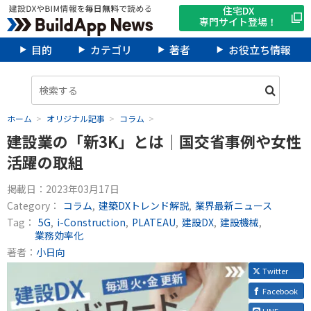
住宅DX
専門サイト登場！
目的
カテゴリ
著者
お役立ち情報
ホーム
オリジナル記事
コラム
建設業の「新3K」とは｜国交省事例や女性
活躍の取組
掲載日：
2023年03月17日
Category：
コラム
建築DXトレンド解説
業界最新ニュース
Tag：
5G
i-Construction
PLATEAU
建設DX
建設機械
業務効率化
著者：
小日向
Twitter
Facebook
LINE