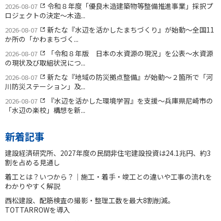
令和８年度「優良木造建築物等整備推進事業」採択プ
2026-08-07
ロジェクトの決定〜木造...
新たな『水辺を活かしたまちづくり』が始動〜全国11
2026-08-07
か所の「かわまちづく...
「令和８年版 日本の水資源の現況」を公表〜水資源
2026-08-07
の現状及び取組状況につ...
新たな『地域の防災拠点整備』が始動〜２箇所で「河
2026-08-07
川防災ステーション」及...
『水辺を活かした環境学習』を支援〜兵庫県尼崎市の
2026-08-07
「水辺の楽校」構想を新...
新着記事
建設経済研究所、2027年度の民間非住宅建設投資は24.1兆円、約3
割を占める見通し
着工とは？いつから？｜施工・着手・竣工との違いや工事の流れを
わかりやすく解説
西松建設、配筋検査の撮影・整理工数を最大8割削減。
TOTTARROWを導入