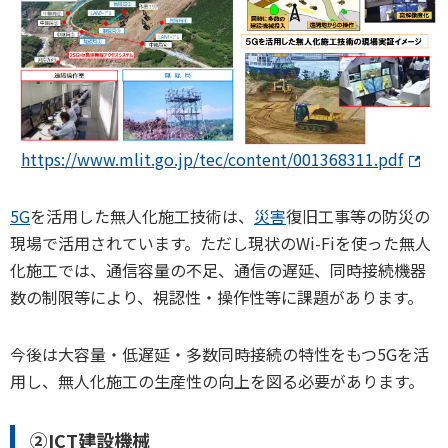
https://www.mlit.go.jp/tec/content/001368311.pdf
5G
を活用した無人化施工技術は、
災害
復旧工事等の防災の
現場で活用されています。ただし現状のWi-Fiを使った無人
化施工では、通信容量の不足、通信の遅延、同時接続機器
数の制限等により、視認性・操作性等に課題があります。
今後は大容量・低遅延・多数同時接続の特性をもつ5Gを活
用し、無人化施工の生産性の向上を図る必要があります。
②ICT建設機械