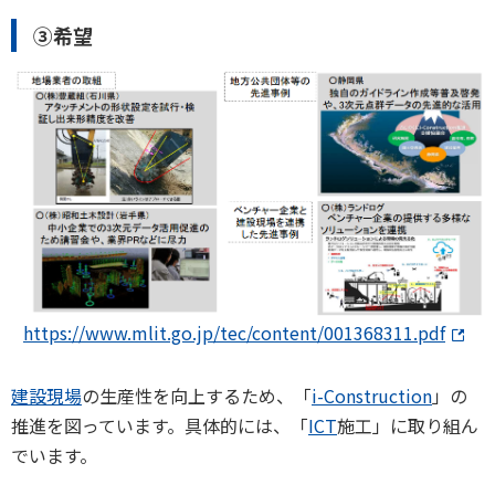
③希望
https://www.mlit.go.jp/tec/content/001368311.pdf
建設現場
の生産性を向上するため、「
i-Construction
」の
推進を図っています。具体的には、「
ICT
施工」に取り組ん
でいます。