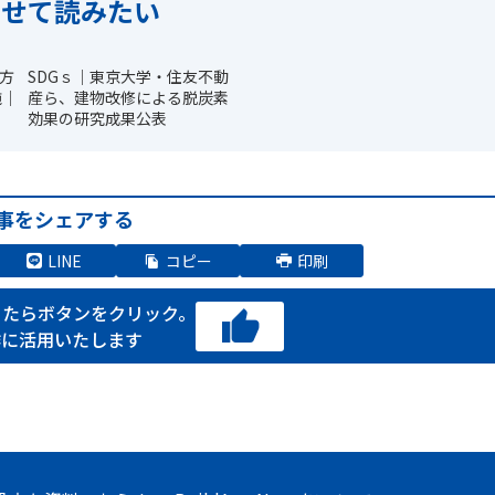
わせて読みたい
成方
SDGｓ｜東京大学・住友不動
施｜
産ら、建物改修による脱炭素
効果の研究成果公表
事をシェアする
LINE
コピー
印刷
ったらボタンをクリック。
作に活用いたします