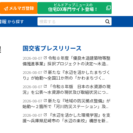
ビルドアップニュースの
メルマガ登録
住宅DX
専門サイト登場！
情報
保
国交省プレスリリース
令和８年度「優良木造建築物等整
2026-08-07
備推進事業」採択プロジェクトの決定〜木造...
新たな『水辺を活かしたまちづく
2026-08-07
り』が始動〜全国11か所の「かわまちづく...
「令和８年版 日本の水資源の現
2026-08-07
況」を公表〜水資源の現状及び取組状況につ...
新たな『地域の防災拠点整備』が
2026-08-07
始動〜２箇所で「河川防災ステーション」及...
『水辺を活かした環境学習』を支
2026-08-07
援〜兵庫県尼崎市の「水辺の楽校」構想を新...