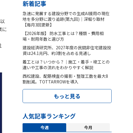
新着記事
急速に発展する建設分野での生成AI援用の現在
地を多分野に渡り追跡(第九回)｜深堀り取材
、以
【毎月3回更新】
業に
【2026年版】 防水工事とは？種類・費用相
場・耐用年数と選び方
社
建設経済研究所、2027年度の民間非住宅建設投
資は24.1兆円、約3割を占める見通し
着工とは？いつから？｜施工・着手・竣工との
違いや工事の流れをわかりやすく解説
西松建設、配筋検査の撮影・整理工数を最大8
割削減。TOTTARROWを導入
もっと見る
人気記事ランキング
今週
今月