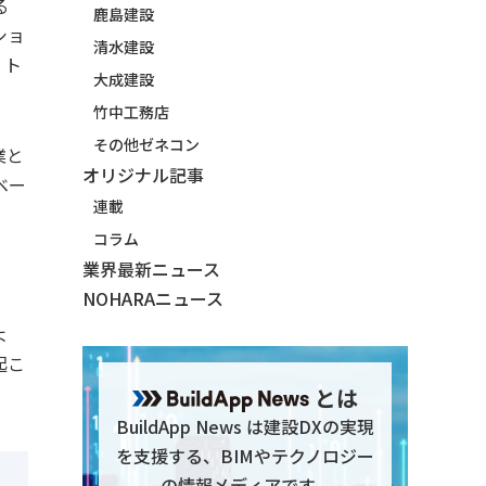
る
鹿島建設
ショ
清水建設
・ト
大成建設
竹中工務店
その他ゼネコン
業と
オリジナル記事
ベー
連載
コラム
業界最新ニュース
NOHARAニュース
よ
起こ
とは
BuildApp News は建設DXの実現
を支援する、BIMやテクノロジー
の情報メディアです。