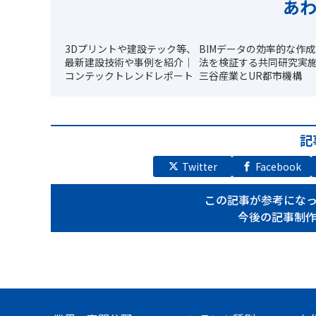
あ
3Dプリントや建設テック等、
BIMデータの効率的な作
最新建設技術や事例を紹介｜
法を検証する共同研究実
コンテックトレンドレポート
三谷産業とUR都市機構
記
Twitter
Facebook
この記事が参考にな
今後の記事制