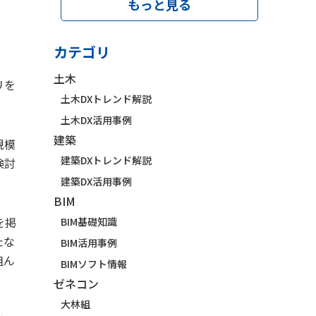
もっと見る
。
カテゴリ
土木
リを
土木DXトレンド解説
土木DX活用事例
建築
規模
建築DXトレンド解説
検討
建築DX活用事例
BIM
を掲
BIM基礎知識
たな
BIM活用事例
組ん
BIMソフト情報
ゼネコン
大林組