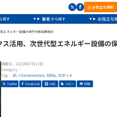
お役立ち資料
著者
お役立ち
代型エネルギー設備の保守点検協業検討
クス活用、次世代型エネルギー設備の
掲載日：
2022年07月12日
Category：
Tag：
AI
i-Construction
SDGs
ロボット
Twitter
Facebook
LINE
コピー
印刷