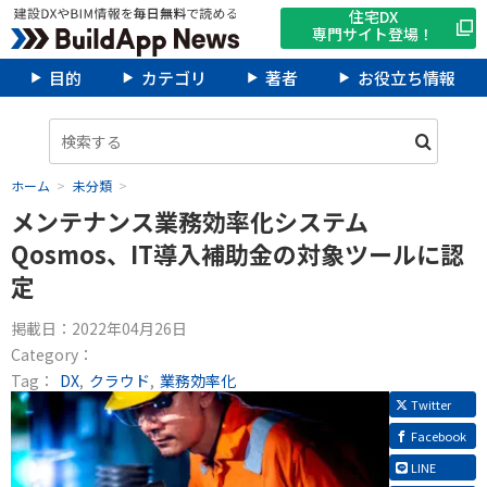
住宅DX
専門サイト登場！
目的
カテゴリ
著者
お役立ち情報
ホーム
未分類
メンテナンス業務効率化システム
Qosmos、IT導入補助金の対象ツールに認
定
掲載日：
2022年04月26日
Category：
Tag：
DX
クラウド
業務効率化
Twitter
Facebook
LINE