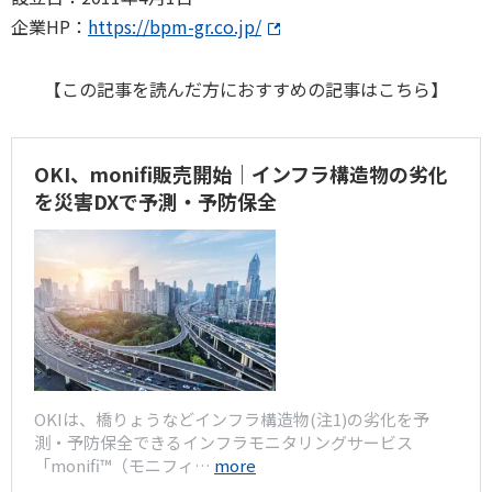
企業HP：
https://bpm-gr.co.jp/
【この記事を読んだ方におすすめの記事はこちら】
OKI、monifi販売開始｜インフラ構造物の劣化
を災害DXで予測・予防保全
OKIは、橋りょうなどインフラ構造物(注1)の劣化を予
測・予防保全できるインフラモニタリングサービス
「monifi™（モニフィ…
more