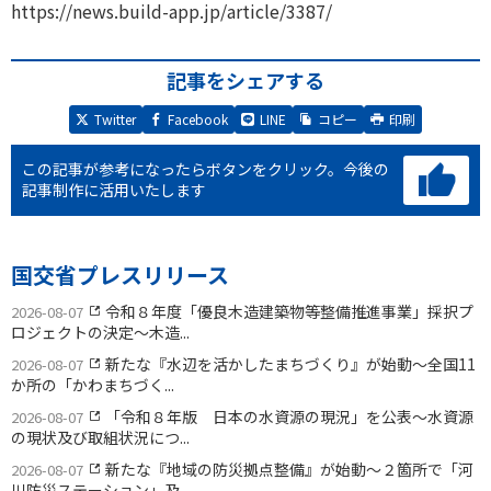
https://news.build-app.jp/article/3387/
記事をシェアする
Twitter
Facebook
LINE
コピー
印刷
この記事が参考になったらボタンをクリック。
今後の
記事制作に活用いたします
国交省プレスリリース
令和８年度「優良木造建築物等整備推進事業」採択プ
2026-08-07
ロジェクトの決定〜木造...
新たな『水辺を活かしたまちづくり』が始動〜全国11
2026-08-07
か所の「かわまちづく...
「令和８年版 日本の水資源の現況」を公表〜水資源
2026-08-07
の現状及び取組状況につ...
新たな『地域の防災拠点整備』が始動〜２箇所で「河
2026-08-07
川防災ステーション」及...