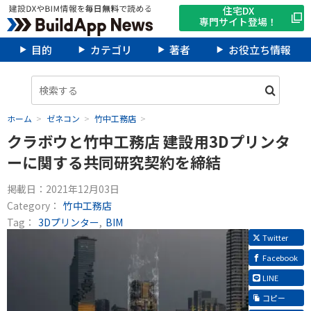
住宅DX
専門サイト登場！
目的
カテゴリ
著者
お役立ち情報
ホーム
ゼネコン
竹中工務店
クラボウと竹中工務店 建設用3Dプリンタ
ーに関する共同研究契約を締結
掲載日：
2021年12月03日
Category：
竹中工務店
Tag：
3Dプリンター
BIM
Twitter
Facebook
LINE
コピー