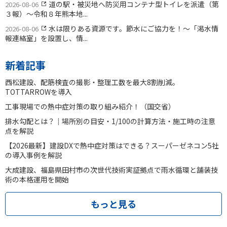
道の駅・被災地へ防災用コンテナ型トイレを派遣（第
2026-08-06
３報）〜令和８年熊本地...
水は限りある資源です。節水にご協力を！〜「渇水情
2026-08-06
報連絡室」を設置し、情...
新着記事
西松建設、配筋検査の撮影・整理工数を最大8割削減。
TOTTARROWを導入
工事現場での熱中症対策の取り組み紹介！（国交省）
排水勾配とは？｜場所別の目安・1/100の計算方法・施工時の注意
点を解説
【2026最新】建設DXで熱中症対策はできる？スーパーゼネコン5社
の導入事例を解説
大成建設、福島県田村市の次世代技術実証拠点で雨水循環と舗装技
術の本格運用を開始
もっと見る