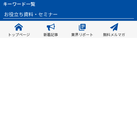
キーワード一覧
お役立ち資料・セミナー
お役立ち資料
建設DXセミナー情報
トップページ
新着記事
業界リポート
無料メルマガ
BuildApp Newsについて
ABOUT US
マンガでわかる！BuildApp News使い方ガイド
生産・施工現場のBIM活用なら
Webサイト利用規約
運営会社
プライバシーポリシー
反社会的勢力に対する基本方針
情報の外部送信について
Copyright © Nohara Group, Inc. All Rights Reserved.