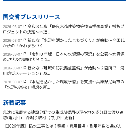
国交省プレスリリース
令和８年度「優良木造建築物等整備推進事業」採択プ
2026-08-07
ロジェクトの決定〜木造...
新たな『水辺を活かしたまちづくり』が始動〜全国11
2026-08-07
か所の「かわまちづく...
「令和８年版 日本の水資源の現況」を公表〜水資源
2026-08-07
の現状及び取組状況につ...
新たな『地域の防災拠点整備』が始動〜２箇所で「河
2026-08-07
川防災ステーション」及...
『水辺を活かした環境学習』を支援〜兵庫県尼崎市の
2026-08-07
「水辺の楽校」構想を新...
新着記事
急速に発展する建設分野での生成AI援用の現在地を多分野に渡り追
跡(第九回)｜深堀り取材【毎月3回更新】
【2026年版】 防水工事とは？種類・費用相場・耐用年数と選び方