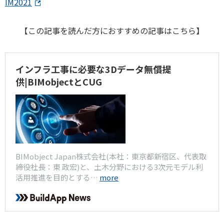
IM2021
【この記事を読んだ方におすすめの記事はこちら】
インフラ工事に必要な3Dデータ無償提
供|BIMobjectとCUG
BIMobject Japan株式会社(本社：東京都新宿区、代表取
締役社長：東 政宏)と、土木分野における3次元モデル利
活用推進を目的とする…
more