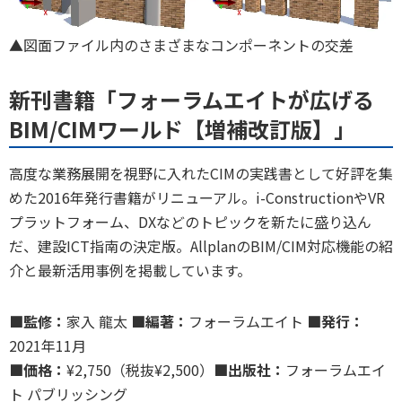
▲図面ファイル内のさまざまなコンポーネントの交差
新刊書籍「フォーラムエイトが広げる
BIM/CIMワールド【増補改訂版】」
高度な業務展開を視野に入れたCIMの実践書として好評を集
めた2016年発行書籍がリニューアル。i-ConstructionやVR
プラットフォーム、DXなどのトピックを新たに盛り込ん
だ、建設ICT指南の決定版。AllplanのBIM/CIM対応機能の紹
介と最新活用事例を掲載しています。
■監修：
家入 龍太
■編著：
フォーラムエイト
■発行：
2021年11月
■価格：
¥2,750（税抜¥2,500）
■出版社：
フォーラムエイ
ト パブリッシング