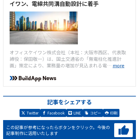
イワン、電線共同溝自動設計に着手
オフィスケイワン株式会社（本社：大阪市西区、代表取
締役：保田敬一）は、国土交通省の「無電柱化推進計
画」策定により、業務量の増加が見込まれる電…
more
記事をシェアする
Twitter
Facebook
LINE
コピー
印刷
この記事が参考になったらボタンをクリック。
今後の
記事制作に活用いたします