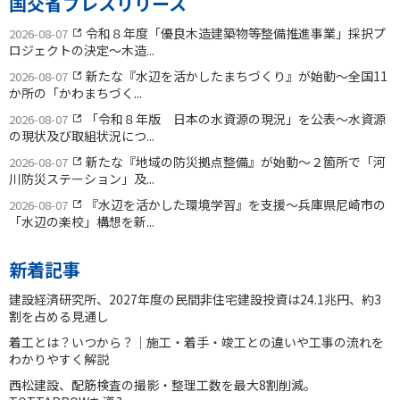
国交省プレスリリース
令和８年度「優良木造建築物等整備推進事業」採択プ
2026-08-07
ロジェクトの決定〜木造...
新たな『水辺を活かしたまちづくり』が始動〜全国11
2026-08-07
か所の「かわまちづく...
「令和８年版 日本の水資源の現況」を公表〜水資源
2026-08-07
の現状及び取組状況につ...
新たな『地域の防災拠点整備』が始動〜２箇所で「河
2026-08-07
川防災ステーション」及...
『水辺を活かした環境学習』を支援〜兵庫県尼崎市の
2026-08-07
「水辺の楽校」構想を新...
新着記事
建設経済研究所、2027年度の民間非住宅建設投資は24.1兆円、約3
割を占める見通し
着工とは？いつから？｜施工・着手・竣工との違いや工事の流れを
わかりやすく解説
西松建設、配筋検査の撮影・整理工数を最大8割削減。