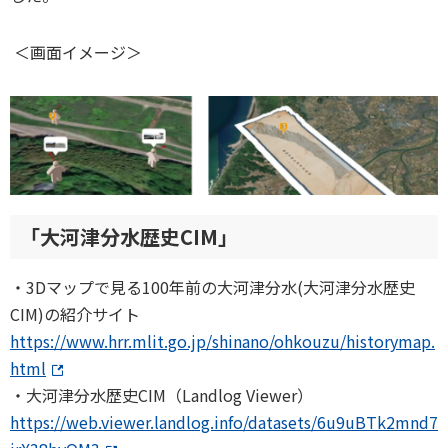
＜画面イメージ＞
「大河津分水歴史CIM」
・3Dマップで見る100年前の大河津分水(大河津分水歴史
CIM)の紹介サイト
https://www.hrr.mlit.go.jp/shinano/ohkouzu/historymap.
html
・大河津分水歴史CIM（Landlog Viewer）
https://web.viewer.landlog.info/datasets/6u9uBTk2mnd7