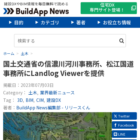
住宅DX
専門サイト登場！
目的
カテゴリ
著者
お役立ち情報
ホーム
土木
国土交通省の信濃川河川事務所、松江国道
事務所にLandlog Viewerを提供
掲載日：
2023年07月03日
Category：
土木
業界最新ニュース
Tag：
3D
BIM
CIM
建設DX
著者：
BuildApp News編集部 - リリースくん
Twitter
Facebook
LINE