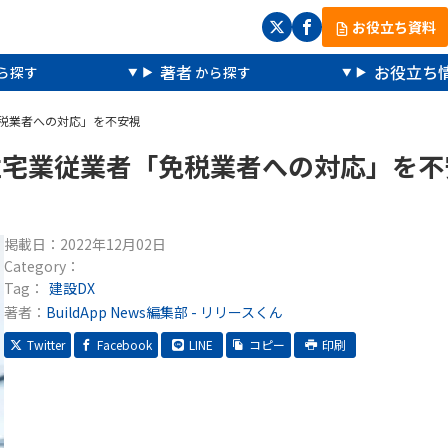
お役立ち資料
著者
お役立ち
税業者への対応」を不安視
住宅業従業者「免税業者への対応」を不
掲載日：
2022年12月02日
Category：
Tag：
建設DX
著者：
BuildApp News編集部 - リリースくん
Twitter
Facebook
LINE
コピー
印刷