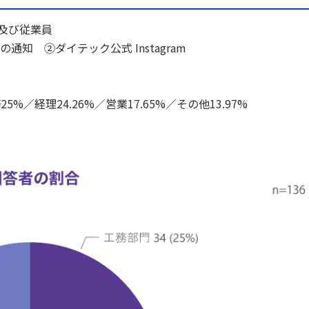
及び従業員
知 ②ダイテック公式 Instagram
5%／経理24.26%／営業17.65%／その他13.97%