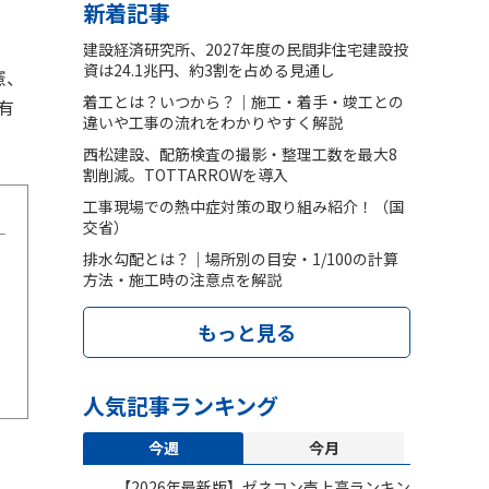
新着記事
建設経済研究所、2027年度の民間非住宅建設投
資は24.1兆円、約3割を占める見通し
憲、
着工とは？いつから？｜施工・着手・竣工との
有
違いや工事の流れをわかりやすく解説
西松建設、配筋検査の撮影・整理工数を最大8
割削減。TOTTARROWを導入
工事現場での熱中症対策の取り組み紹介！（国
交省）
排水勾配とは？｜場所別の目安・1/100の計算
方法・施工時の注意点を解説
もっと見る
人気記事ランキング
今週
今月
【2026年最新版】ゼネコン売上高ランキン