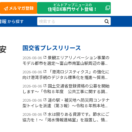
ビルドアップニュースの
メルマガ登録
住宅DX
専門サイト登場！
情報
安
国交省プレスリリース
景観エリアリノベーション事業の
2026-08-06
モデル都市を選定〜富山市南富山駅周辺の暮...
「港湾ロジスティクス」の強化に
2026-08-06
向け港湾手続のデジタル標準化を推進〜貿易...
国土交通省登録資格の公募を開始
2026-08-06
します〜「令和８年度 公共工事に関する調...
道の駅・被災地へ防災用コンテナ
2026-08-06
型トイレを派遣（第３報）〜令和８年熊本地...
水は限りある資源です。節水にご
2026-08-06
協力を！〜「渇水情報連絡室」を設置し、情...