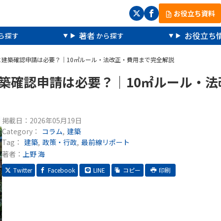
お役立ち資料
著者
お役立ち
トに建築確認申請は必要？｜10㎡ルール・法改正・費用まで完全解説
建築確認申請は必要？｜10㎡ルール・法
掲載日：
2026年05月19日
Category：
コラム
建築
Tag：
建築
政策・行政
最前線リポート
著者：
上野 海
Twitter
Facebook
LINE
コピー
印刷