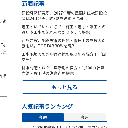
新着記事
建設経済研究所、2027年度の民間非住宅建設投
資は24.1兆円、約3割を占める見通し
しょ
着工とは？いつから？｜施工・着手・竣工との
違いや工事の流れをわかりやすく解説
西松建設、配筋検査の撮影・整理工数を最大8
。特
割削減。TOTTARROWを導入
こと
工事現場での熱中症対策の取り組み紹介！（国
交省）
排水勾配とは？｜場所別の目安・1/100の計算
方法・施工時の注意点を解説
相場
もっと見る
人気記事ランキング
今週
今月
【2026年最新版】ゼネコン売上高ランキン