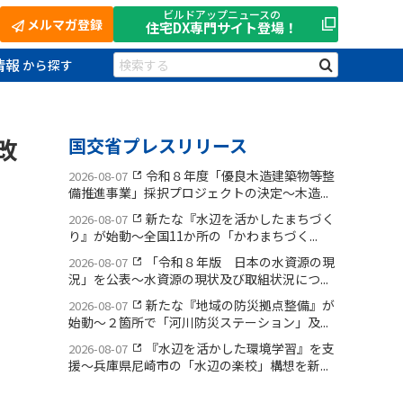
ビルドアップニュースの
メルマガ登録
住宅DX
専門サイト登場！
情報
改
国交省プレスリリース
令和８年度「優良木造建築物等整
2026-08-07
備推進事業」採択プロジェクトの決定〜木造...
新たな『水辺を活かしたまちづく
2026-08-07
り』が始動〜全国11か所の「かわまちづく...
「令和８年版 日本の水資源の現
2026-08-07
況」を公表〜水資源の現状及び取組状況につ...
新たな『地域の防災拠点整備』が
2026-08-07
始動〜２箇所で「河川防災ステーション」及...
『水辺を活かした環境学習』を支
2026-08-07
援〜兵庫県尼崎市の「水辺の楽校」構想を新...