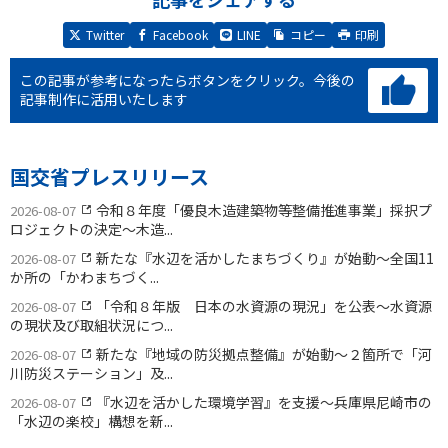
Twitter
Facebook
LINE
コピー
印刷
この記事が参考になったらボタンをクリック。
今後の
記事制作に活用いたします
国交省プレスリリース
令和８年度「優良木造建築物等整備推進事業」採択プ
2026-08-07
ロジェクトの決定〜木造...
新たな『水辺を活かしたまちづくり』が始動〜全国11
2026-08-07
か所の「かわまちづく...
「令和８年版 日本の水資源の現況」を公表〜水資源
2026-08-07
の現状及び取組状況につ...
新たな『地域の防災拠点整備』が始動〜２箇所で「河
2026-08-07
川防災ステーション」及...
『水辺を活かした環境学習』を支援〜兵庫県尼崎市の
2026-08-07
「水辺の楽校」構想を新...