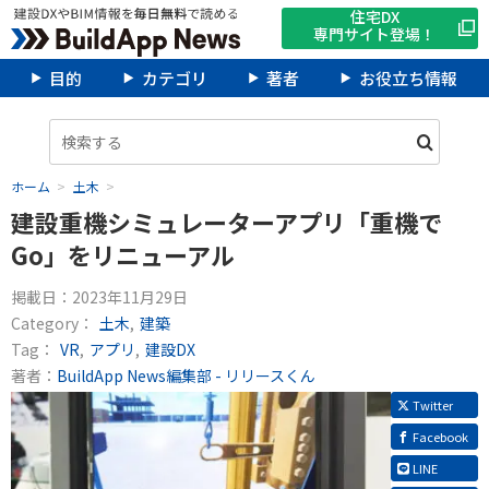
住宅DX
専門サイト登場！
目的
カテゴリ
著者
お役立ち情報
ホーム
土木
建設重機シミュレーターアプリ「重機で
Go」をリニューアル
掲載日：
2023年11月29日
Category：
土木
建築
Tag：
VR
アプリ
建設DX
著者：
BuildApp News編集部 - リリースくん
Twitter
Facebook
LINE