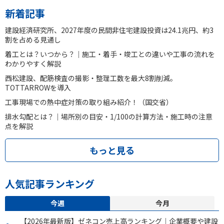
新着記事
建設経済研究所、2027年度の民間非住宅建設投資は24.1兆円、約3
割を占める見通し
着工とは？いつから？｜施工・着手・竣工との違いや工事の流れを
わかりやすく解説
西松建設、配筋検査の撮影・整理工数を最大8割削減。
TOTTARROWを導入
工事現場での熱中症対策の取り組み紹介！（国交省）
排水勾配とは？｜場所別の目安・1/100の計算方法・施工時の注意
点を解説
もっと見る
人気記事ランキング
今週
今月
【2026年最新版】ゼネコン売上高ランキング｜企業概要や建設