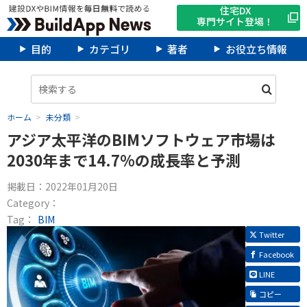
住宅DX
専門サイト登場！
目的
カテゴリ
著者
お役立ち情報
ホーム
未分類
アジア太平洋のBIMソフトウェア市場は
2030年まで14.7%の成長率と予測
掲載日：
2022年01月20日
Category：
Tag：
BIM
Twitter
Facebook
LINE
コピー