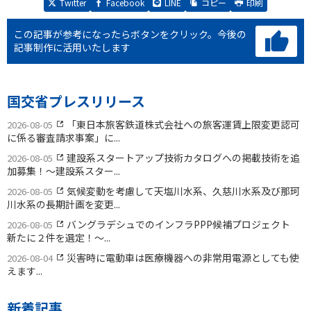
Twitter
Facebook
LINE
コピー
印刷
この記事が参考になったらボタンをクリック。
今後の
記事制作に活用いたします
国交省プレスリリース
「東日本旅客鉄道株式会社への旅客運賃上限変更認可
2026-08-05
に係る審査請求事案」に...
建設系スタートアップ技術カタログへの掲載技術を追
2026-08-05
加募集！〜建設系スター...
気候変動を考慮して天塩川水系、久慈川水系及び那珂
2026-08-05
川水系の長期計画を変更...
バングラデシュでのインフラPPP候補プロジェクト
2026-08-05
新たに２件を選定！〜...
災害時に電動車は医療機器への非常用電源としても使
2026-08-04
えます...
新着記事