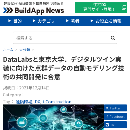
住宅DX
専門サイト登場！
目的
カテゴリ
著者
お役立ち情報
ホーム
未分類
DataLabsと東京大学、デジタルツイン実
装に向けた点群データの自動モデリング技
術の共同開発に合意
掲載日：
2021年12月14日
Category：
Tag：
遠隔臨場
DX
i-Construction
Twitter
Facebook
LINE