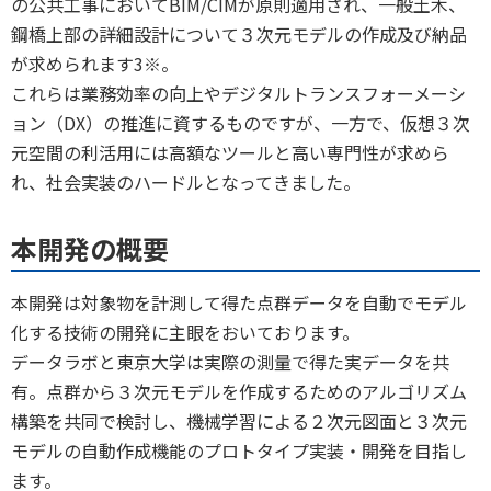
の公共工事においてBIM/CIMが原則適用され、一般土木、
鋼橋上部の詳細設計について３次元モデルの作成及び納品
が求められます3※。
これらは業務効率の向上やデジタルトランスフォーメーシ
ョン（DX）の推進に資するものですが、一方で、仮想３次
元空間の利活用には高額なツールと高い専門性が求めら
れ、社会実装のハードルとなってきました。
本開発の概要
本開発は対象物を計測して得た点群データを自動でモデル
化する技術の開発に主眼をおいております。
データラボと東京大学は実際の測量で得た実データを共
有。点群から３次元モデルを作成するためのアルゴリズム
構築を共同で検討し、機械学習による２次元図面と３次元
モデルの自動作成機能のプロトタイプ実装・開発を目指し
ます。