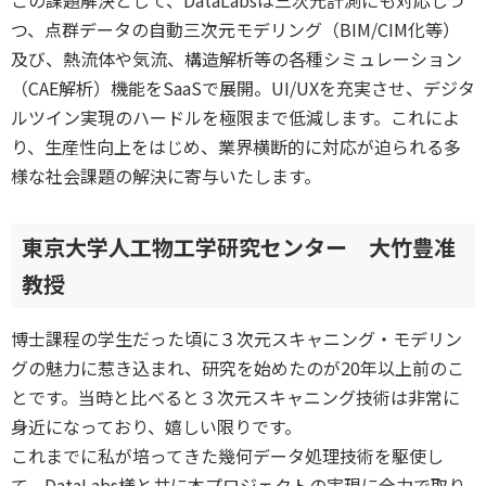
この課題解決として、DataLabsは三次元計測にも対応しつ
つ、点群データの自動三次元モデリング（BIM/CIM化等）
及び、熱流体や気流、構造解析等の各種シミュレーション
（CAE解析）機能をSaaSで展開。UI/UXを充実させ、デジタ
ルツイン実現のハードルを極限まで低減します。これによ
り、生産性向上をはじめ、業界横断的に対応が迫られる多
様な社会課題の解決に寄与いたします。
東京大学人工物工学研究センター 大竹豊准
教授
博士課程の学生だった頃に３次元スキャニング・モデリン
グの魅力に惹き込まれ、研究を始めたのが20年以上前のこ
とです。当時と比べると３次元スキャニング技術は非常に
身近になっており、嬉しい限りです。
これまでに私が培ってきた幾何データ処理技術を駆使し
て、DataLabs様と共に本プロジェクトの実現に全力で取り