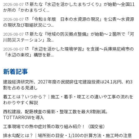
新たな『水辺を活かしたまちづくり』が始動〜全国11
2026-08-07
か所の「かわまちづく...
「令和８年版 日本の水資源の現況」を公表〜水資源
2026-08-07
の現状及び取組状況につ...
新たな『地域の防災拠点整備』が始動〜２箇所で「河
2026-08-07
川防災ステーション」及...
『水辺を活かした環境学習』を支援〜兵庫県尼崎市の
2026-08-07
「水辺の楽校」構想を新...
新着記事
建設経済研究所、2027年度の民間非住宅建設投資は24.1兆円、約3
割を占める見通し
着工とは？いつから？｜施工・着手・竣工との違いや工事の流れを
わかりやすく解説
西松建設、配筋検査の撮影・整理工数を最大8割削減。
TOTTARROWを導入
工事現場での熱中症対策の取り組み紹介！（国交省）
排水勾配とは？｜場所別の目安・1/100の計算方法・施工時の注意