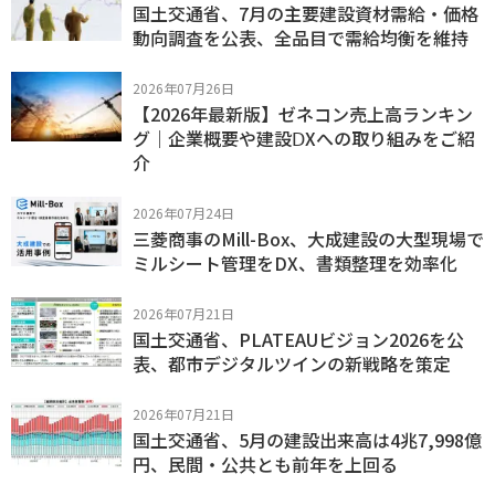
国土交通省、7月の主要建設資材需給・価格
動向調査を公表、全品目で需給均衡を維持
2026年07月26日
【2026年最新版】ゼネコン売上高ランキン
グ｜企業概要や建設ⅮXへの取り組みをご紹
介
2026年07月24日
三菱商事のMill-Box、大成建設の大型現場で
ミルシート管理をDX、書類整理を効率化
2026年07月21日
国土交通省、PLATEAUビジョン2026を公
表、都市デジタルツインの新戦略を策定
2026年07月21日
国土交通省、5月の建設出来高は4兆7,998億
円、民間・公共とも前年を上回る