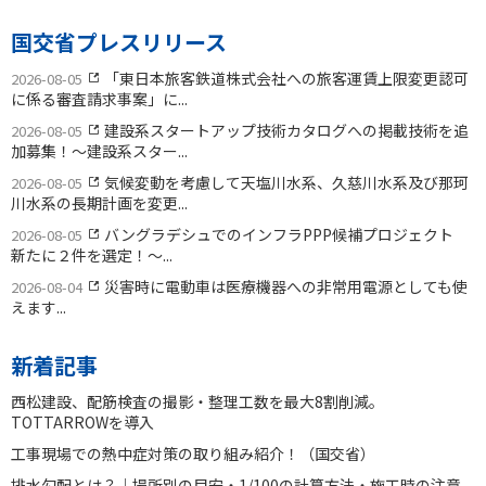
国交省プレスリリース
「東日本旅客鉄道株式会社への旅客運賃上限変更認可
2026-08-05
に係る審査請求事案」に...
建設系スタートアップ技術カタログへの掲載技術を追
2026-08-05
加募集！〜建設系スター...
気候変動を考慮して天塩川水系、久慈川水系及び那珂
2026-08-05
川水系の長期計画を変更...
バングラデシュでのインフラPPP候補プロジェクト
2026-08-05
新たに２件を選定！〜...
災害時に電動車は医療機器への非常用電源としても使
2026-08-04
えます...
新着記事
西松建設、配筋検査の撮影・整理工数を最大8割削減。
TOTTARROWを導入
工事現場での熱中症対策の取り組み紹介！（国交省）
排水勾配とは？｜場所別の目安・1/100の計算方法・施工時の注意