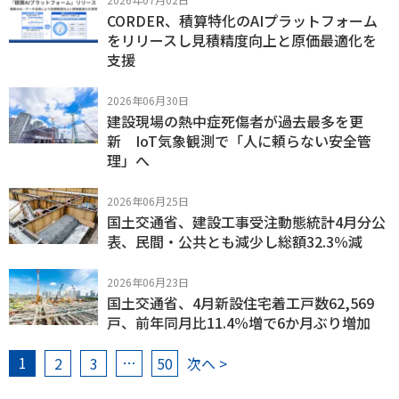
CORDER、積算特化のAIプラットフォーム
をリリースし見積精度向上と原価最適化を
支援
2026年06月30日
建設現場の熱中症死傷者が過去最多を更
新 IoT気象観測で「人に頼らない安全管
理」へ
2026年06月25日
国土交通省、建設工事受注動態統計4月分公
表、民間・公共とも減少し総額32.3％減
2026年06月23日
国土交通省、4月新設住宅着工戸数62,569
戸、前年同月比11.4％増で6か月ぶり増加
1
…
2
3
50
次へ >