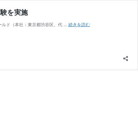
実験を実施
株
ールド（本社：東京都渋谷区、代 …
続きを読む
式
会
社
UPBOND、
鹿
島
建
設
と
建
設
業
界
の
現
場
に